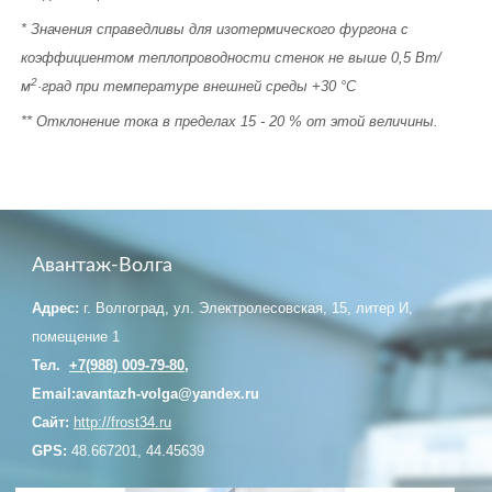
* Значения справедливы для изотермического фургона с
коэффициентом теплопроводности стенок не выше 0,5 Вт/
2
м
·град при температуре внешней среды +30 °С
** Отклонение тока в пределах 15 - 20 % от этой величины.
Авантаж-Волга
Адрес:
г. Волгоград, ул. Электролесовская, 15, литер И,
помещение 1
Тел.
+7(988) 009-79-80
,
Email:avantazh-volga@yandex.ru
Сайт:
http://frost34.ru
GPS:
48.667201, 44.45639