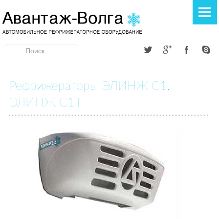
ГЛАВНАЯ
РЕФРИЖЕРАТОРЫ
Искать...
Элинж
Donginthermo
Рефрижераторы ЭЛИНЖ С1,
A TEC THERMO
ЭЛИНЖ С1Т
АВТОКОНДИЦИОНЕРЫ
Элинж
ОТОПИТЕЛИ
Webasto
Теплостар