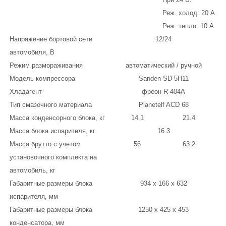
Реж. холод: 20 А
Реж. тепло: 10 А
Напряжение бортовой сети
12/24
автомобиля, В
Режим размораживания
автоматический / ручной
Модель компрессора
Sanden SD-5H11
Хладагент
фреон R-404A
Тип смазочного материала
Planetelf ACD 68
Масса конденсорного блока, кг
14.1
21.4
Масса блока испарителя, кг
16.3
Масса брутто с учётом
56
63.2
установочного комплекта на
автомобиль, кг
Габаритные размеры блока
934 x 166 x 632
испарителя, мм
Габаритные размеры блока
1250 x 425 x 453
конденсатора, мм