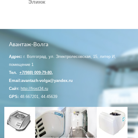
Элинж
Eberspacher
ГИДРОБОРТА
КОНТАКТЫ
Авантаж-Волга
Адрес:
г. Волгоград, ул. Электролесовская, 15, литер И,
помещение 1
Тел.
+7(988) 009-79-80
,
Email:avantazh-volga@yandex.ru
Сайт:
http://frost34.ru
GPS:
48.667201, 44.45639