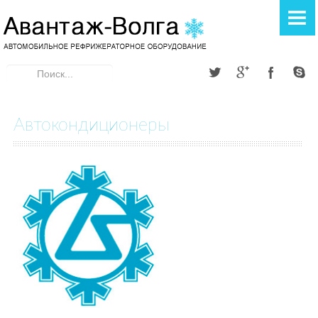
ГЛАВНАЯ
РЕФРИЖЕРАТОРЫ
Искать...
Элинж
Donginthermo
Автокондиционеры
A TEC THERMO
АВТОКОНДИЦИОНЕРЫ
Элинж
ОТОПИТЕЛИ
Webasto
Теплостар