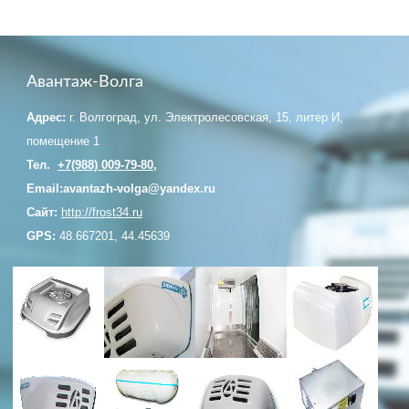
Авантаж-Волга
Адрес:
г. Волгоград, ул. Электролесовская, 15, литер И,
помещение 1
Тел.
+7(988) 009-79-80
,
Email:avantazh-volga@yandex.ru
Сайт:
http://frost34.ru
GPS:
48.667201, 44.45639