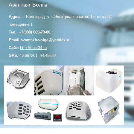
Авантаж-Волга
Eberspacher
Адрес:
г. Волгоград, ул. Электролесовская, 15, литер И,
ГИДРОБОРТА
помещение 1
КОНТАКТЫ
Тел.
+7(988) 009-79-80
,
Email:avantazh-volga@yandex.ru
Сайт:
http://frost34.ru
GPS:
48.667201, 44.45639