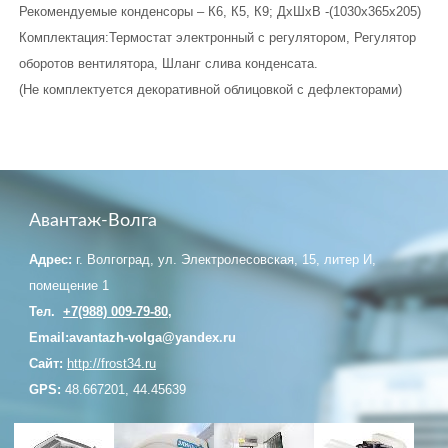
Рекомендуемые конденсоры – К6, К5, К9; ДхШхВ -(1030х365х205)
Комплектация:Термостат электронный с регулятором, Регулятор
оборотов вентилятора, Шланг слива конденсата.
(Не комплектуется декоративной облицовкой с дефлекторами)
Авантаж-Волга
Адрес:
г. Волгоград, ул. Электролесовская, 15, литер И,
помещение 1
Тел.
+7(988) 009-79-80
,
Email:avantazh-volga@yandex.ru
Сайт:
http://frost34.ru
GPS:
48.667201, 44.45639