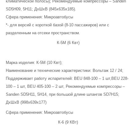
климатической полосы); Рекомендуемые компрессоры – Sanden
SD5Н09, 5Н11; ДхШхВ (845х635х185).
Сфера применения: Микроавтобусы
*- для версий с короткой базой (8-10 пассажиров) или с
разделенным на отсеки пространством.
К-5М (6 Квт)
Марка изделия: К-5М (10 Квт);
Наименование и технические характеристики: Вольтаж 12 / 24;
Поддерживает работу испарителей: BEU 848-100 – 1 шт,BEU 228-
100 – 1 шт, BEU 405-100 – 2 шт, Рекомендуемые компрессоры –
Sanden SD5Н11, 5Н14, при большой длине шлангов SD7Н15;
ДхШхВ (998х639х177)
Сфера применения: Микроавтобусы
К-6 (9 КВт)