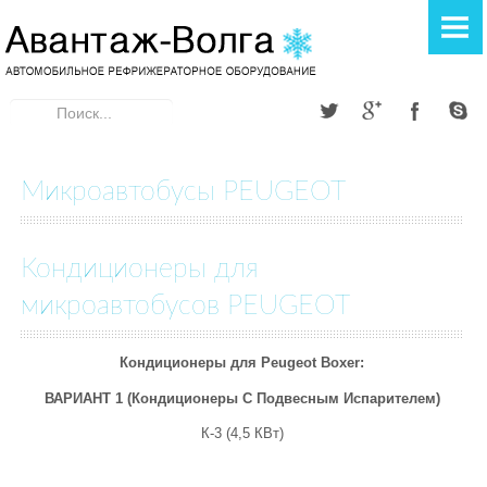
ГЛАВНАЯ
РЕФРИЖЕРАТОРЫ
Искать...
Элинж
Donginthermo
Микроавтобусы PEUGEOT
A TEC THERMO
Кондиционеры для
АВТОКОНДИЦИОНЕРЫ
микроавтобусов PEUGEOT
Элинж
ОТОПИТЕЛИ
Кондиционеры для Peugeot Boxer:
ВАРИАНТ 1 (Кондиционеры С Подвесным Испарителем)
Webasto
К-3 (4,5 КВт)
Теплостар