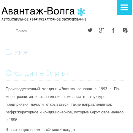
ГЛАВНАЯ
РЕФРИЖЕРАТОРЫ
Искать...
Элинж
Donginthermo
Элинж
A TEC THERMO
О холдинге Элинж
АВТОКОНДИЦИОНЕРЫ
Элинж
Производственный холдинг «Элинж» основан в 1993 г. По
мере развития и становления компании в структуре
ОТОПИТЕЛИ
предприятия начали открываться такие направления как
Webasto
рефрижераторное и кондиционерное, которые берут свое начало
с 1996 г.
Теплостар
В настоящее время в «Элинж» входят: