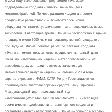
В 2002 году было основано предприятие «Эльмаш» -
подразделение холдинга «Элинж», занимающееся
металлообработкой. По мере развития холдинга в целом
предприятие расширялось – приобреталось новое
оборудование станки, увеличивался штат, осваивались новые
технологии. В настоящее время «Эльмаш» расположено в здании
площадью около 5000 кв. м на производственной площадке в
пос. Кудьма. Фирма, помимо работ по заказам холдинга
«Элинж», имеет возможность осуществлять полный цикл
работ по изготовлению изделий металлообработки – от
разработки документации по эскизам заказчика до
мелкосерийного выпуска изделий. «Эльмаш» с 2004 года
зарегистрировано в НАМИ, САТР-Фонд и Госстандарте как
производитель автотранспортных средств, ему присвоен
Международный идентификационный код
изготовителя (Word Manufacturer Identifier-WMI). В настоящее
время имеется одобрение типа транспортного средства и
организован выпуск автоприцепов. «Эльмаш» освоило массовый