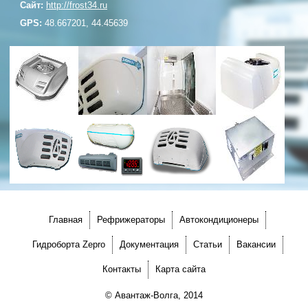
Сайт:
http://frost34.ru
GPS:
48.667201, 44.45639
Главная
Рефрижераторы
Автокондиционеры
Гидроборта Zepro
Документация
Статьи
Вакансии
Контакты
Карта сайта
© Авантаж-Волга, 2014